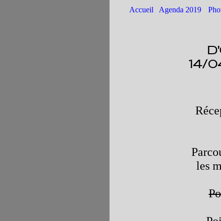
Accueil
Agenda 2019
Pho
d
14/
Récep
Parcou
les m
Po