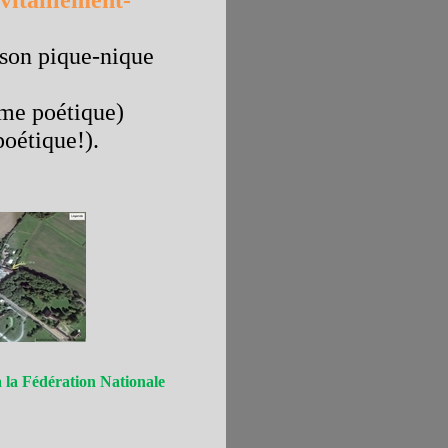
vitaillement-
 son pique-nique
 rime poétique)
poétique!).
 la Fédération Nationale