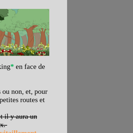
king
*
en face de
 ou non, et, pour
etites routes et
t il y aura un
ux.