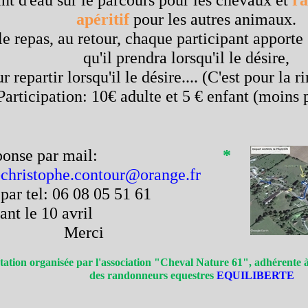
nt d'eau sur le parcours pour les chevaux et
ra
apéritif
pour les autres animaux.
le repas, au retour, chaque participant apporte
qu'il prendra lorsqu'il le désire,
r repartir lorsqu'il le désire.... (C'est pour la
Participation: 10€ adulte et 5 € enfant (moins 
éponse par mail:
*
-christophe.contour@orange.fr
 par tel: 06 08 05 51 61
vant le 10 avril
Merci
tation organisée par l'association "Cheval Nature 61", adhérente à
des randonneurs equestres
EQUILIBERTE