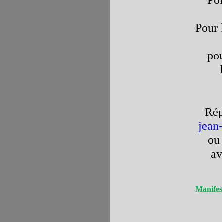
Poi
Pour 
pou
R
jean
ou
a
Manifes