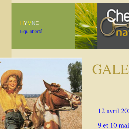
H
Y
M
N
E
Equiliberté
GALE
12 avril 
9 et 10 m