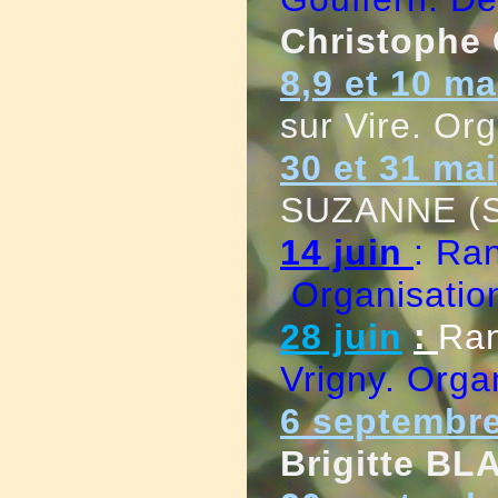
Christoph
8,9 et 10 ma
sur Vire. Org
30 et 31 mai
SUZANNE (S
14 juin
: Ra
Organisatio
28 juin
:
Ra
Vrigny. Orga
6 septembr
Brigitte BL