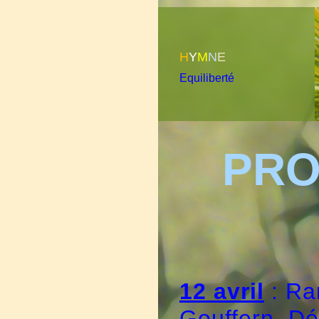
H
Y
M
N
E
Equiliberté
PRO
12 avril
: Ra
Gouffern. D