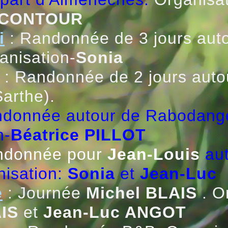
e CONTOUR
i
: Randonnée de 3 jours aut
anisation-
Sonia
: Randonnée de 2 jours auto
arthe).
ndonnée autour de Rabodan
n-
Béatrice PILLOT
ndonnée pour
Jean-Louis
au
nisation:
Sonia
et
Jean-Luc
e
: Journée
Michel BLAIS
. O
AIS
et
Jean-Luc ANGOT