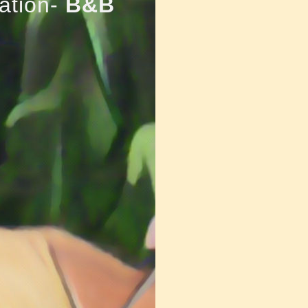
ation-
B&B