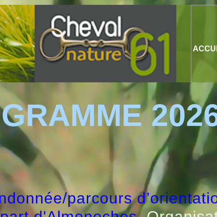
ACCU
GRAMME 202
ndonnée/parcours d’orientatio
épart d'Almeneches.
Organisat