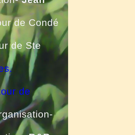
our de Condé
ur de Ste
ges.
tour de
rganisation-