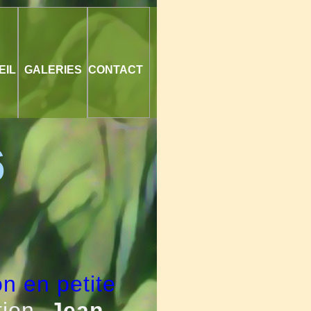
EIL
GALERIES
CONTACT
6
n en petite
ion-
Jean