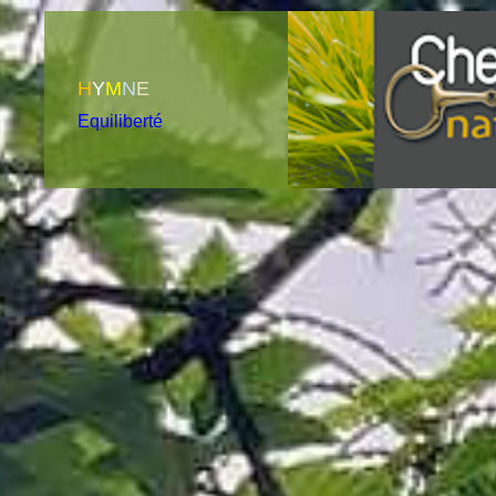
H
Y
M
N
E
Equiliberté