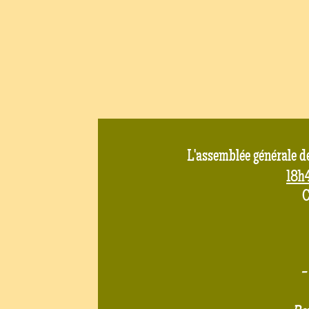
L'assemblée générale d
18h
C
-