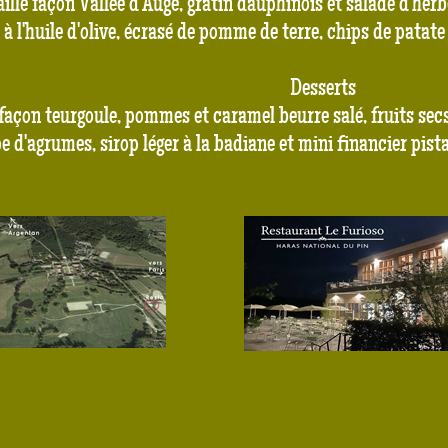
lle façon Vallée d'Auge, gratin dauphinois et salade d'h
à l'huile d'olive, écrasé de pomme de terre, chips de patate
Desserts
façon teurgoule, pommes et caramel beurre salé, fruits sec
d'agrumes, sirop léger à la badiane et mini financier pis