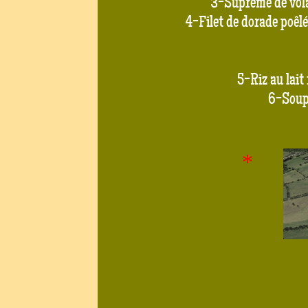
3-Suprême de volai
4-Filet de dorade poêlé 
5-Riz au lait 
6-Soupe 
*