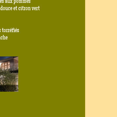
erbes aux pommes
 douce et citron vert
s torréfiés
tache