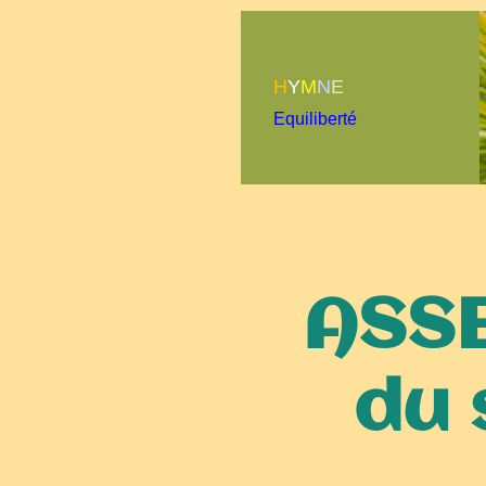
H
Y
M
N
E
Equiliberté
ASS
du 