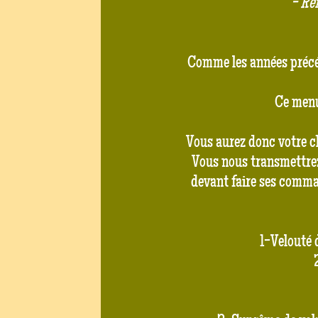
- Re
Comme les années précéd
Ce menu 
Vous aurez donc votre ch
Vous nous transmettrez
devant faire ses comman
1-Velouté d
2