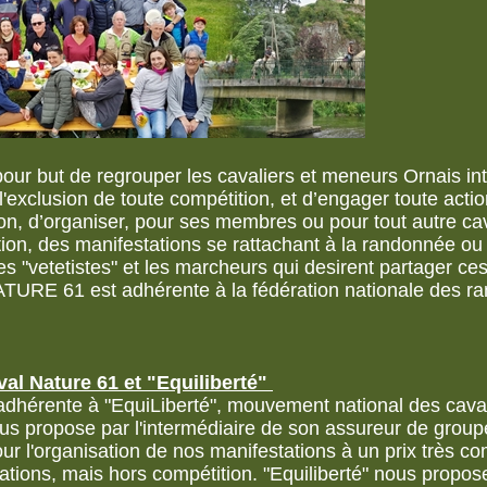
r but de regrouper les cavaliers et meneurs Ornais in
à l'exclusion de toute compétition, et d’engager toute acti
ation, d’organiser, pour ses membres ou pour tout autre ca
tion, des manifestations se rattachant à la randonnée ou 
 les "vetetistes" et les marcheurs qui desirent partager ce
URE 61 est adhérente à la fédération nationale des r
al Nature 61 et "Equiliberté"
adhérente à "EquiLiberté", mouvement national des caval
ous propose par l'intermédiaire de son assureur de grou
ur l'organisation de nos manifestations à un prix très com
ations, mais hors compétition. "Equiliberté" nous propos