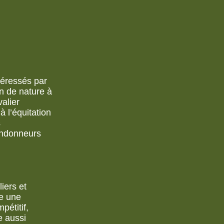
téressés par
on de nature à
valier
à l’équitation
s
andonneurs
iers et
pe une
pétitif,
e aussi