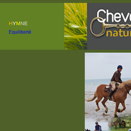
H
Y
M
N
E
Equiliberté