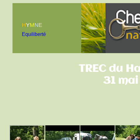
H
Y
M
N
E
Equiliberté
TREC du Ha
31 ma