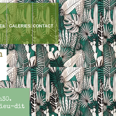
EIL
GALERIES
CONTACT
n
h30.
lieu-dit