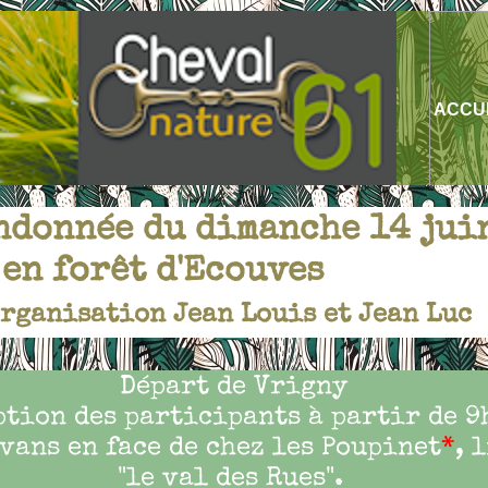
ACCU
ndonnée du dimanche 14 jui
en forêt d'Ecouves
rganisation Jean Louis et Jean Luc
Départ de Vrigny
ption des participants à partir de 9
vans en face de chez les Poupinet
*
, 
"le val des Rues".