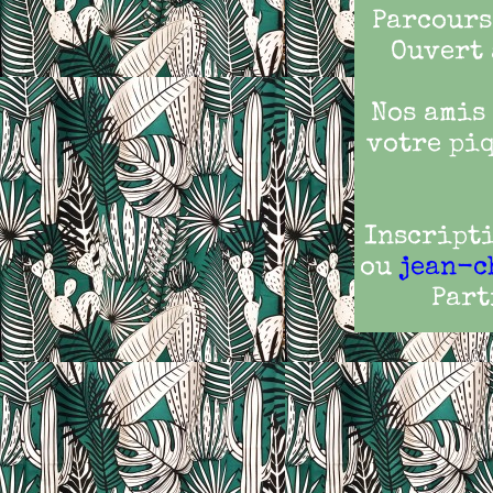
Parcours
Ouvert 
Nos amis
votre piq
Inscripti
ou
jean-c
Part