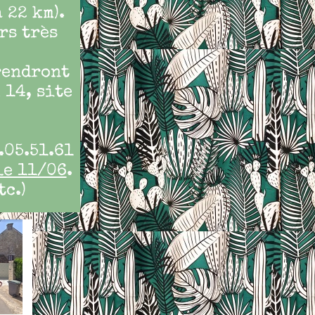
 22 km).
rs très
rendront
 14, site
.05.51.61
le 11/06
.
tc.)