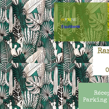
H
Y
M
N
E
Equiliberté
Ra
O
Réce
Parking 