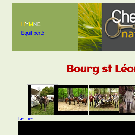
H
Y
M
N
E
Equiliberté
Bourg st Lé
Lecture