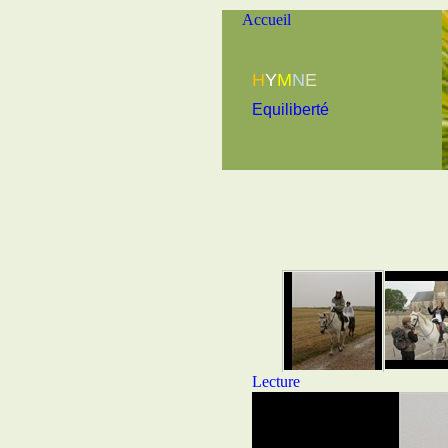
Accueil
H
Y
M
N
E
Equiliberté
Lecture